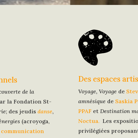
Des espaces arti
nnels
Voyage, Voyage
de
Stev
couverte de la
amnésique
de
Saskia P
par la Fondation St-
PPAF
et
Destination ma
rie
; des jeudis
danse
,
Noctua.
Les expositio
énergies
(acroyoga,
privilégiées proposan
,
communication